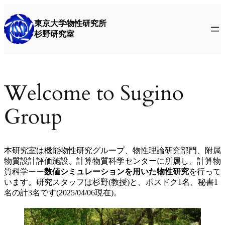
Skip
to
東京大学物性研究所
content
杉野研究室
Welcome to Sugino
Group
本研究室は機能物性研究グループ、物性理論研究部門、附属
物質設計評価施設、計算物質科学センターに所属し、計算物
質科学ーー
数値シミュレーションを用いた物性研究
を行って
います。研究スタッフは杉野(教授)と、ポスドク1名、秘書1
名の計3名です(2025/04/06現在)。